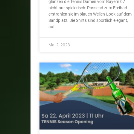
glänzen die Tennis Damen vom Bayern 07
nicht nur spielerisch: Passend zum Freibad
erstrahlen sie im blauen Wellen-Look auf dem
Sandplatz. Die Shirts sind sportlich elegant,
auf
Mai 2, 2023