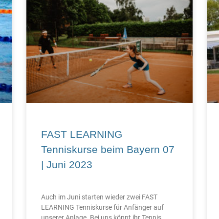
FAST LEARNING
Tenniskurse beim Bayern 07
| Juni 2023
Auch im Juni starten wieder zwei FAST
LEARNING Tenniskurse für Anfänger auf
unserer Anlage. Bei uns könnt ihr Tennis