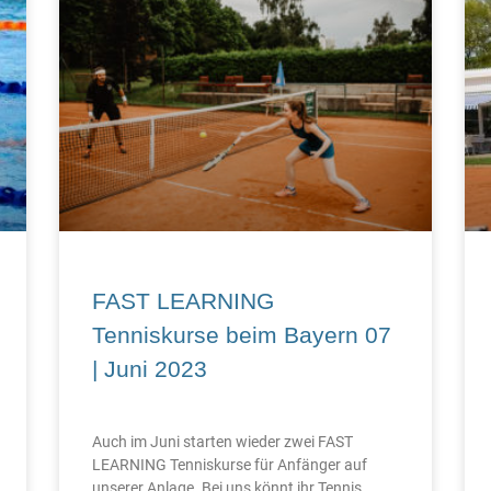
FAST LEARNING
Tenniskurse beim Bayern 07
| Juni 2023
Auch im Juni starten wieder zwei FAST
LEARNING Tenniskurse für Anfänger auf
unserer Anlage. Bei uns könnt ihr Tennis