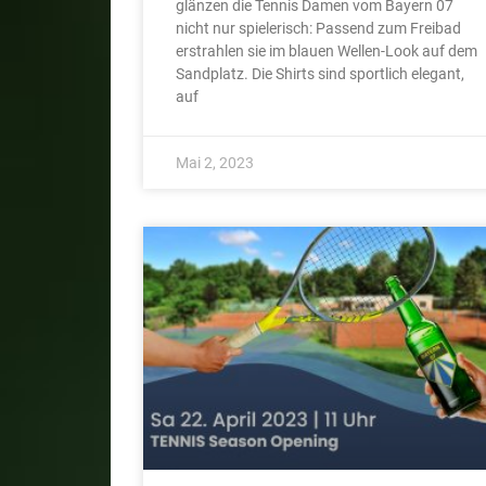
glänzen die Tennis Damen vom Bayern 07
nicht nur spielerisch: Passend zum Freibad
erstrahlen sie im blauen Wellen-Look auf dem
Sandplatz. Die Shirts sind sportlich elegant,
auf
Mai 2, 2023