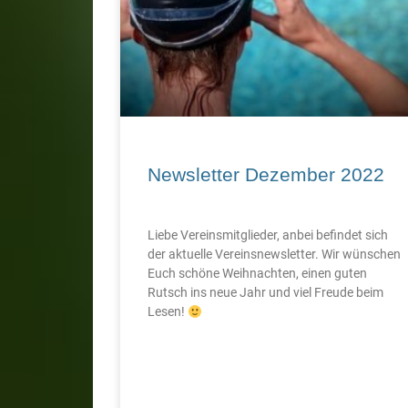
Newsletter Dezember 2022
Liebe Vereinsmitglieder, anbei befindet sich
der aktuelle Vereinsnewsletter. Wir wünschen
Euch schöne Weihnachten, einen guten
Rutsch ins neue Jahr und viel Freude beim
Lesen!