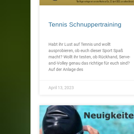
Tennis Schnuppertraining
Habt ihr Lust auf Tennis und wollt
ausprobieren, ob euch dieser Sport Spaß
macht? Wollt ihr testen, ob Rückhand, Serve-
and-Volley genau das richtige für euch sind?
Auf der Anlage des
April 13, 2023