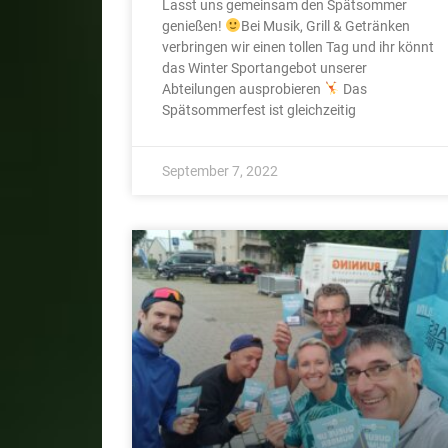
Lasst uns gemeinsam den Spätsommer
genießen!
Bei Musik, Grill & Getränken
verbringen wir einen tollen Tag und ihr könnt
das Winter Sportangebot unserer
Abteilungen ausprobieren
Das
Spätsommerfest ist gleichzeitig
September 7, 2022