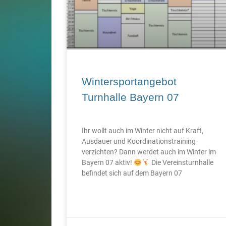
Wintersportangebot
Turnhalle Bayern 07
Ihr wollt auch im Winter nicht auf Kraft,
Ausdauer und Koordinationstraining
verzichten? Dann werdet auch im Winter im
Bayern 07 aktiv!
Die Vereinsturnhalle
befindet sich auf dem Bayern 07