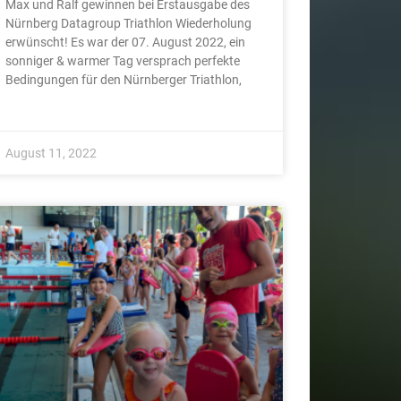
Max und Ralf gewinnen bei Erstausgabe des
Nürnberg Datagroup Triathlon Wiederholung
erwünscht! Es war der 07. August 2022, ein
sonniger & warmer Tag versprach perfekte
Bedingungen für den Nürnberger Triathlon,
August 11, 2022