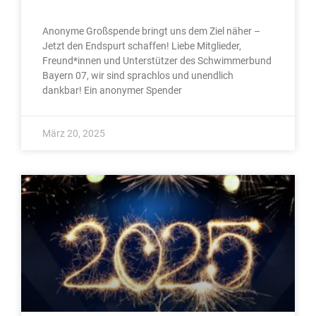
Anonyme Großspende bringt uns dem Ziel näher –
Jetzt den Endspurt schaffen! Liebe Mitglieder,
Freund*innen und Unterstützer des Schwimmerbund
Bayern 07, wir sind sprachlos und unendlich
dankbar! Ein anonymer Spender
März 20, 2025