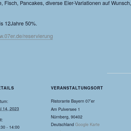
 Fisch, Pancakes, diverse Eier-Variationen auf Wunsch,
bis 12Jahre 50%.
ww.07er.de/reservierung
ETAILS
VERANSTALTUNGSORT
Ristorante Bayern 07’er
tum:
i 14, 2023
Am Pulversee 1
Nürnberg
,
90402
t:
Deutschland
Google Karte
:30 - 14:00