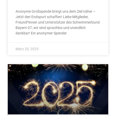
Anonyme Großspende bringt uns dem Ziel näher –
Jetzt den Endspurt schaffen! Liebe Mitglieder,
Freund*innen und Unterstützer des Schwimmerbund
Bayern 07, wir sind sprachlos und unendlich
dankbar! Ein anonymer Spender
März 20, 2025