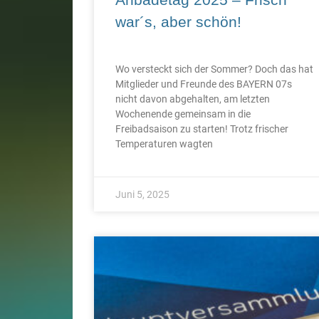
war´s, aber schön!
Wo versteckt sich der Sommer? Doch das hat
Mitglieder und Freunde des BAYERN 07s
nicht davon abgehalten, am letzten
Wochenende gemeinsam in die
Freibadsaison zu starten! Trotz frischer
Temperaturen wagten
Juni 5, 2025