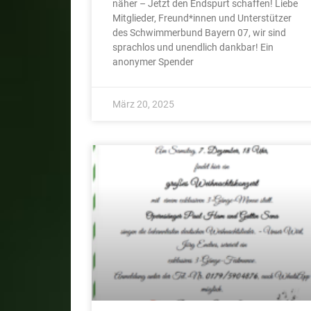
näher – Jetzt den Endspurt schaffen! Liebe
Mitglieder, Freund*innen und Unterstützer
des Schwimmerbund Bayern 07, wir sind
sprachlos und unendlich dankbar! Ein
anonymer Spender
März 20, 2025