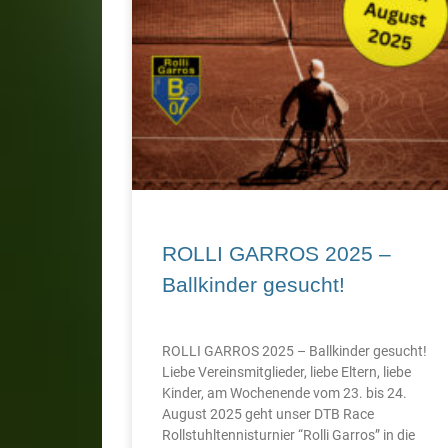
ROLLI GARROS 2025 –
Ballkinder gesucht!
ROLLI GARROS 2025 – Ballkinder gesucht!
Liebe Vereinsmitglieder, liebe Eltern, liebe
Kinder, am Wochenende vom 23. bis 24.
August 2025 geht unser DTB Race
Rollstuhltennisturnier “Rolli Garros” in die