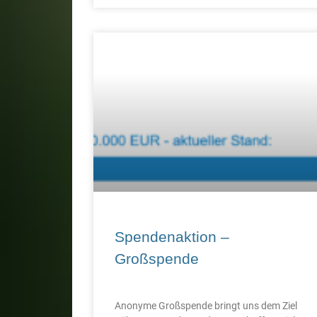
Spendenaktion –
Großspende
Anonyme Großspende bringt uns dem Ziel