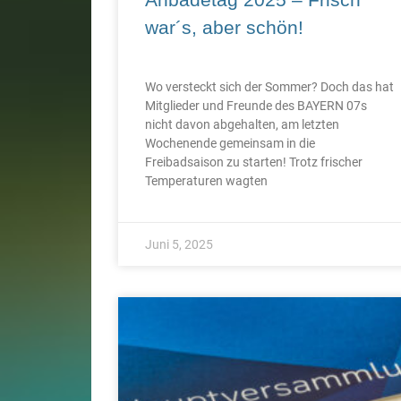
war´s, aber schön!
Wo versteckt sich der Sommer? Doch das hat
Mitglieder und Freunde des BAYERN 07s
nicht davon abgehalten, am letzten
Wochenende gemeinsam in die
Freibadsaison zu starten! Trotz frischer
Temperaturen wagten
Juni 5, 2025