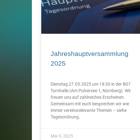
Jahreshauptversammlung
2025
Dienstag 27.05.2025 um 18:30 in der B07
Turnhalle (Am Pulversee 1, Nürnberg). Wir
freuen uns auf zahlreiches Erscheinen.
Gemeinsam mit euch besprechen wir wie
immer vereinsrelevante Themen – siehe
Tagesordnung.
Mai 9, 2025