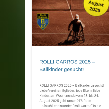
ROLLI GARROS 2025 –
Ballkinder gesucht!
ROLLI GARROS 2025 – Ballkinder gesucht!
Liebe Vereinsmitglieder, liebe Eltern, liebe
Kinder, am Wochenende vom 23. bis 24.
August 2025 geht unser DTB Race
Rollstuhltennisturnier “Rolli Garros” in die