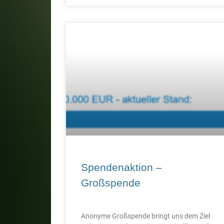
Spendenaktion –
Großspende
Anonyme Großspende bringt uns dem Ziel