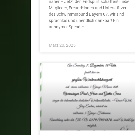
näher – Jetzt den Endspurt schaffen! Liebe
Mitglieder, Freund*innen und Unterstützer
des Schwimmerbund Bayern 07, wir sind
sprachlos und unendlich dankbar! Ein
anonymer Spender
März 20, 2025