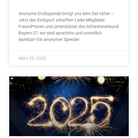
Anonyme Großspende bringt uns dem Ziel näher –
Jetzt den Endspurt schaffen! Liebe Mitglieder,
Freund*innen und Unterstützer des Schwimmerbund
Bayern 07, wir sind sprachlos und unendlich
dankbar! Ein anonymer Spender
März 20, 2025