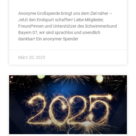
Anonyme Großspende bringt uns dem Ziel näher –
Jetzt den Endspurt schaffen! Liebe Mitglieder,
Freund*innen und Unterstützer des Schwimmerbund
Bayern 07, wir sind sprachlos und unendlich
dankbar! Ein anonymer Spender
März 20, 2025