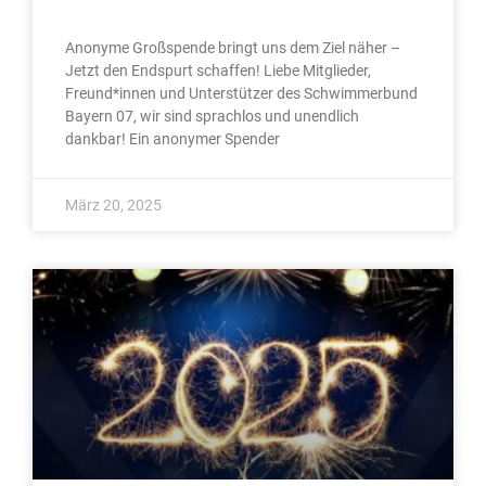
Anonyme Großspende bringt uns dem Ziel näher –
Jetzt den Endspurt schaffen! Liebe Mitglieder,
Freund*innen und Unterstützer des Schwimmerbund
Bayern 07, wir sind sprachlos und unendlich
dankbar! Ein anonymer Spender
März 20, 2025