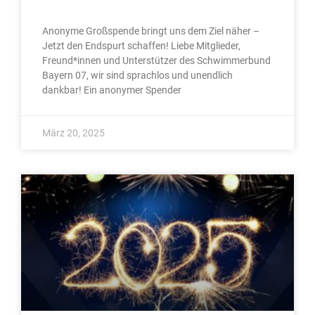
Anonyme Großspende bringt uns dem Ziel näher –
Jetzt den Endspurt schaffen! Liebe Mitglieder,
Freund*innen und Unterstützer des Schwimmerbund
Bayern 07, wir sind sprachlos und unendlich
dankbar! Ein anonymer Spender
März 20, 2025